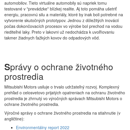
automobilov. Tieto virtuálne automobily sú napriek tomu
testované v "prevádzke" blízkej realite. Aj toto pomáha ušetriť
energiu, pracovnú silu a materiály, ktoré by inak boli potrebné na
vytvorenie skutočných prototypov. Jednou z dôležitých inovácií
počas dokončovacích procesov vo výrobe bol prechod na vodou
riediteľné laky. Preto v lakovni už nedochádza k uvoľňovaniu
takmer žiadnych ťažkých kovov do odpadových vôd.
S
právy o ochrane životného
prostredia
Mitsubishi Motors usiluje o trvalo udržateľný rozvoj. Komplexný
prehľad o celosvetovo prijatých opatreniach na ochranu životného
prostredia je zhrnutý vo výročných správach Mitsubishi Motors o
ochrane životného prostredia.
Výročné správy o ochrane životného prostredia na stiahnutie (v
angličtine):
Environmentálny report 2022