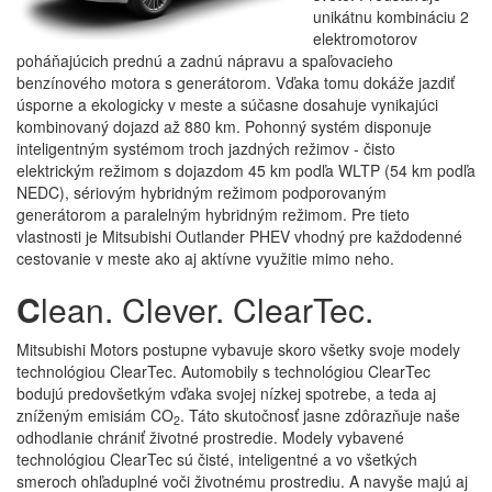
unikátnu kombináciu 2
elektromotorov
poháňajúcich prednú a zadnú nápravu a spaľovacieho
benzínového motora s generátorom. Vďaka tomu dokáže jazdiť
úsporne a ekologicky v meste a súčasne dosahuje vynikajúci
kombinovaný dojazd až 880 km. Pohonný systém disponuje
inteligentným systémom troch jazdných režimov - čisto
elektrickým režimom s dojazdom 45 km podľa WLTP (54 km podľa
NEDC), sériovým hybridným režimom podporovaným
generátorom a paralelným hybridným režimom. Pre tieto
vlastnosti je Mitsubishi Outlander PHEV vhodný pre každodenné
cestovanie v meste ako aj aktívne využitie mimo neho.
C
lean. Clever. ClearTec.
Mitsubishi Motors postupne vybavuje skoro všetky svoje modely
technológiou ClearTec. Automobily s technológiou ClearTec
bodujú predovšetkým vďaka svojej nízkej spotrebe, a teda aj
zníženým emisiám CO
. Táto skutočnosť jasne zdôrazňuje naše
2
odhodlanie chrániť životné prostredie. Modely vybavené
technológiou ClearTec sú čisté, inteligentné a vo všetkých
smeroch ohľaduplné voči životnému prostrediu. A navyše majú aj