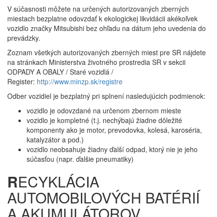
V súčasnosti môžete na určených autorizovaných zberných
miestach bezplatne odovzdať k ekologickej likvidácii akékoľvek
vozidlo značky Mitsubishi bez ohľadu na dátum jeho uvedenia do
prevádzky.
Zoznam všetkých autorizovaných zberných miest pre SR nájdete
na stránkach Ministerstva životného prostredia SR v sekcii
ODPADY A OBALY / Staré vozidlá /
Register:
http://www.minzp.sk/registre
Odber vozidiel je bezplatný pri splnení nasledujúcich podmienok:
vozidlo je odovzdané na určenom zbernom mieste
vozidlo je kompletné (t.j. nechýbajú žiadne dôležité
komponenty ako je motor, prevodovka, kolesá, karoséria,
katalyzátor a pod.)
vozidlo neobsahuje žiadny ďalší odpad, ktorý nie je jeho
súčasťou (napr. ďalšie pneumatiky)
R
ECYKLÁCIA
AUTOMOBILOVÝCH BATÉRIÍ
A AKUMULÁTOROV