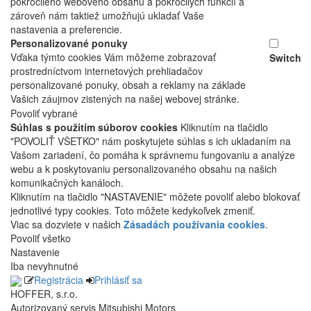
pokročilého webového obsahu a pokročilých funkcií a
zároveň nám taktiež umožňujú ukladať Vaše
nastavenia a preferencie.
Personalizované ponuky
Vďaka týmto cookies Vám môžeme zobrazovať
Switch
prostredníctvom internetových prehliadačov
personalizované ponuky, obsah a reklamy na základe
Vašich záujmov zistených na našej webovej stránke.
Povoliť vybrané
Súhlas s použitím súborov cookies
Kliknutím na tlačidlo
"POVOLIŤ VŠETKO" nám poskytujete súhlas s ich ukladaním na
Vašom zariadení, čo pomáha k správnemu fungovaniu a analýze
webu a k poskytovaniu personalizovaného obsahu na našich
komunikačných kanáloch.
Kliknutím na tlačidlo "NASTAVENIE" môžete povoliť alebo blokovať
jednotlivé typy cookies. Toto môžete kedykoľvek zmeniť.
Viac sa dozviete v našich
Zásadách používania cookies
.
Povoliť všetko
Nastavenie
Iba nevyhnutné
Registrácia
Prihlásiť sa
HOFFER, s.r.o.
Autorizovaný servis Mitsubishi Motors