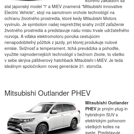
ktorého základom sa
stal japonský model "i" a MiEV znamená "Mitsubishi innovative
Electric Vehicle", stojí na samotnom vrchole technológií na
ochranu životného prostredia, ktoré kedy Mitsubishi Motors
vyvinulo. Je symbolom našej nepretržitej snahy znížiť zaťaženie
životného prostredia a predstavuje našu misiu trvale udržateľného
rozvoja. A vďaka elektromotoru ponúka cestujúcim
nenapodobiteľný pôžitok z jazdy, pri ktorej produkuje nulové
emisie. Svižnosť a temperament, tichá prevádzka a pohodlie,
využitie najmodernejších technológií v bežnom živote, to všetko
v sebe skrýva päťdverový hatchback Mitsubishi i-MiEV. Je teda
ideálnym spoločníkom novej generácie 21. storočia.
Mitsubishi Outlander PHEV
Mitsubishi Outlander
PHEV
je prvým plug‑in
hybridným SUV s
elektrickým pohonom
všetkých kolies na
svete. Predstavuje