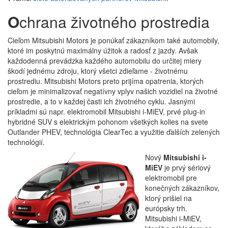
O
chrana životného prostredia
Cieľom Mitsubishi Motors je ponúkať zákazníkom také automobily,
ktoré im poskytnú maximálny úžitok a radosť z jazdy. Avšak
každodenná prevádzka každého automobilu do určitej miery
škodí jednému zdroju, ktorý všetci zdieľame - životnému
prostrediu. Mitsubishi Motors preto prijíma opatrenia, ktorých
cieľom je minimalizovať negatívny vplyv našich vozidiel na životné
prostredie, a to v každej časti ich životného cyklu. Jasnými
príkladmi sú napr. elektromobil Mitsubishi i-MiEV, prvé plug-in
hybridné SUV s elektrickým pohonom všetkých kolies na svete
Outlander PHEV, technológia ClearTec a využitie ďalších zelených
technológií.
Nový
Mitsubishi i-
MiEV
je prvý sériový
elektromobil pre
konečných zákazníkov,
ktorý prišiel na
európsky trh.
Mitsubishi i‑MiEV,