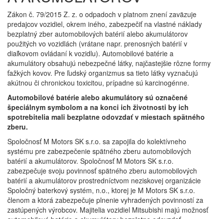
Zákon č. 79/2015 Z. z. o odpadoch v platnom znení zaväzuje
predajcov vozidiel, okrem iného, zabezpečiť na vlastné náklady
bezplatný zber automobilových batérií alebo akumulátorov
použitých vo vozidlách (vrátane napr. prenosných batérií v
diaľkovom ovládaní k vozidlu). Automobilové batérie a
akumulátory obsahujú nebezpečné látky, najčastejšie rôzne formy
ťažkých kovov. Pre ľudský organizmus sa tieto látky vyznačujú
akútnou či chronickou toxicitou, prípadne sú karcinogénne.
Automobilové batérie alebo akumulátory sú označené
špeciálnym symbolom a na konci ich životnosti by ich
spotrebitelia mali bezplatne odovzdať v miestach spätného
zberu.
Spoločnosť M Motors SK s.r.o. sa zapojila do kolektívneho
systému pre zabezpečenie spätného zberu automobilových
batérií a akumulátorov. Spoločnosť M Motors SK s.r.o.
zabezpečuje svoju povinnosť spätného zberu automobilových
batérií a akumulátorov prostredníctvom neziskovej organizácie
Spoločný baterkový systém, n.o., ktorej je M Motors SK s.r.o.
členom a ktorá zabezpečuje plnenie vyhradených povinností za
zastúpených výrobcov. Majitelia vozidiel Mitsubishi majú možnosť