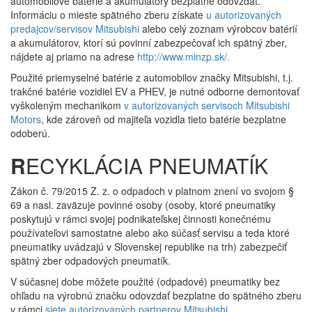
automobilové batérie a akumulátory bezplatne odovzdať.
Informáciu o mieste spätného zberu získate
u autorizovaných
predajcov/servisov Mitsubishi
alebo celý zoznam výrobcov batérií
a akumulátorov, ktorí sú povinní zabezpečovať ich spätný zber,
nájdete aj priamo na adrese
http://www.minzp.sk/.
Použité priemyselné batérie z automobilov značky Mitsubishi, t.j.
trakčné batérie vozidiel EV a PHEV, je nutné odborne demontovať
vyškoleným mechanikom
v autorizovaných servisoch Mitsubishi
Motors
, kde zároveň od majiteľa vozidla tieto batérie bezplatne
odoberú.
R
ECYKLÁCIA PNEUMATÍK
Zákon č. 79/2015 Z. z. o odpadoch v platnom znení vo svojom §
69 a nasl. zaväzuje povinné osoby (osoby, ktoré pneumatiky
poskytujú v rámci svojej podnikateľskej činnosti konečnému
používateľovi samostatne alebo ako súčasť servisu a teda ktoré
pneumatiky uvádzajú v Slovenskej republike na trh) zabezpečiť
spätný zber odpadových pneumatík.
V súčasnej dobe môžete použité (odpadové) pneumatiky bez
ohľadu na výrobnú značku odovzdať bezplatne do spätného zberu
v rámci
siete autorizovaných partnerov Mitsubishi
.