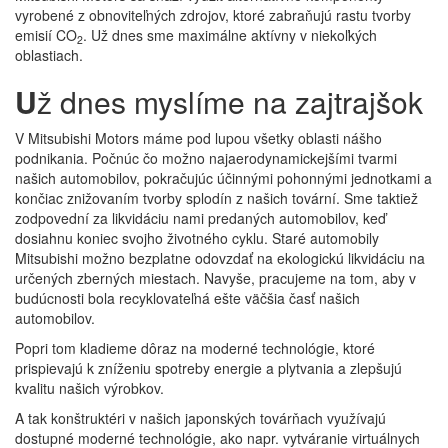
vyrobené z obnoviteľných zdrojov, ktoré zabraňujú rastu tvorby
emisií CO
. Už dnes sme maximálne aktívny v niekoľkých
2
oblastiach.
U
ž dnes myslíme na zajtrajšok
V Mitsubishi Motors máme pod lupou všetky oblasti nášho
podnikania. Počnúc čo možno najaerodynamickejšími tvarmi
našich automobilov, pokračujúc účinnými pohonnými jednotkami a
končiac znižovaním tvorby splodín z našich tovární. Sme taktiež
zodpovední za likvidáciu nami predaných automobilov, keď
dosiahnu koniec svojho životného cyklu. Staré automobily
Mitsubishi možno bezplatne odovzdať na ekologickú likvidáciu na
určených zberných miestach. Navyše, pracujeme na tom, aby v
budúcnosti bola recyklovateľná ešte väčšia časť našich
automobilov.
Popri tom kladieme dôraz na moderné technológie, ktoré
prispievajú k zníženiu spotreby energie a plytvania a zlepšujú
kvalitu našich výrobkov.
A tak konštruktéri v našich japonských továrňach využívajú
dostupné moderné technológie, ako napr. vytváranie virtuálnych