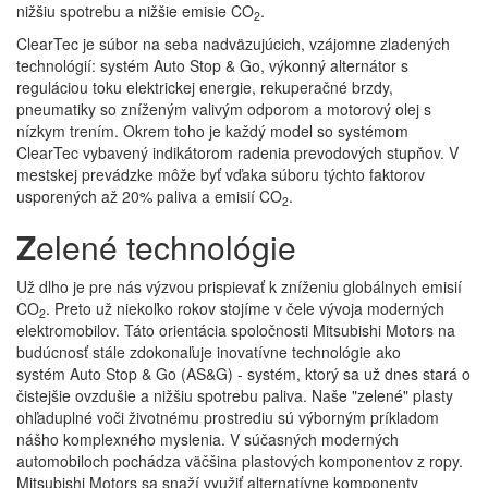
nižšiu spotrebu a nižšie emisie CO
.
2
ClearTec je súbor na seba nadväzujúcich, vzájomne zladených
technológií: systém Auto Stop & Go, výkonný alternátor s
reguláciou toku elektrickej energie, rekuperačné brzdy,
pneumatiky so zníženým valivým odporom a motorový olej s
nízkym trením. Okrem toho je každý model so systémom
ClearTec vybavený indikátorom radenia prevodových stupňov. V
mestskej prevádzke môže byť vďaka súboru týchto faktorov
usporených až 20% paliva a emisií CO
.
2
Z
elené technológie
Už dlho je pre nás výzvou prispievať k zníženiu globálnych emisií
CO
. Preto už niekoľko rokov stojíme v čele vývoja moderných
2
elektromobilov. Táto orientácia spoločnosti Mitsubishi Motors na
budúcnosť stále zdokonaľuje inovatívne technológie ako
systém Auto Stop & Go (AS&G) - systém, ktorý sa už dnes stará o
čistejšie ovzdušie a nižšiu spotrebu paliva. Naše "zelené" plasty
ohľaduplné voči životnému prostrediu sú výborným príkladom
nášho komplexného myslenia. V súčasných moderných
automobiloch pochádza väčšina plastových komponentov z ropy.
Mitsubishi Motors sa snaží využiť alternatívne komponenty