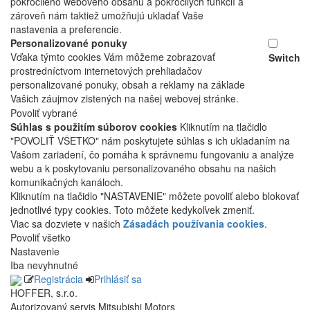
pokročilého webového obsahu a pokročilých funkcií a
zároveň nám taktiež umožňujú ukladať Vaše
nastavenia a preferencie.
Personalizované ponuky
Vďaka týmto cookies Vám môžeme zobrazovať
Switch
prostredníctvom internetových prehliadačov
personalizované ponuky, obsah a reklamy na základe
Vašich záujmov zistených na našej webovej stránke.
Povoliť vybrané
Súhlas s použitím súborov cookies
Kliknutím na tlačidlo
"POVOLIŤ VŠETKO" nám poskytujete súhlas s ich ukladaním na
Vašom zariadení, čo pomáha k správnemu fungovaniu a analýze
webu a k poskytovaniu personalizovaného obsahu na našich
komunikačných kanáloch.
Kliknutím na tlačidlo "NASTAVENIE" môžete povoliť alebo blokovať
jednotlivé typy cookies. Toto môžete kedykoľvek zmeniť.
Viac sa dozviete v našich
Zásadách používania cookies
.
Povoliť všetko
Nastavenie
Iba nevyhnutné
Registrácia
Prihlásiť sa
HOFFER, s.r.o.
Autorizovaný servis Mitsubishi Motors