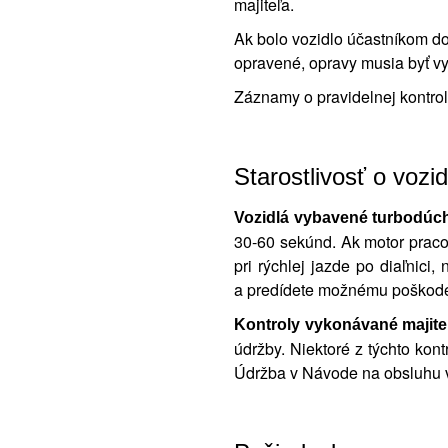
majiteľa.
Ak bolo vozidlo účastníkom d
opravené, opravy musia byť v
Záznamy o pravidelnej kontrole
Starostlivosť o vozid
Vozidlá vybavené turbodúc
30‑60 sekúnd. Ak motor pracov
pri rýchlej jazde po diaľnic
a predídete možnému poškoden
Kontroly vykonávané majit
údržby. Niektoré z týchto kon
Údržba v Návode na obsluhu v