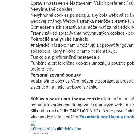
Upraviť nastavenie
Nastavením Vašich preferencií súh
Nevyhnutné cookies
Nevyhnutné cookies pomáhajú, aby bola webová stránka
webovej stránky. Webová stránka nemôže správne fung
Obmedzenie ich spracúvania môže mať za následok nes
Právny základ spracúvania nevyhnutných cookies - po
Pokročilé analytické funkcie
Analytické nástroje nám umožňujú zlepšovať fungovan
spôsobom, ktorý nikoho priamo neidentifikuje.
Funkcie a preferenčné nastavenie
Funkčné a preferenčné cookies umožňujú použitie pok
preferencie.
Personalizované ponuky
Vďaka týmto cookies Vám môžeme zobrazovať prostred
zistených na našej webovej stránke.
Súhlas s použitím súborov cookies
Kliknutím na tl
pomáha k správnemu fungovaniu a analýze webu a k 
Kliknutím na tlačidlo "NASTAVENIE" môžete povoliť ale
Viac sa dozviete v našich
Zásadách používania cook
Registrácia
Prihlásiť sa