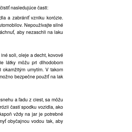
istiť nasledujúce časti:
a a zabrániť vzniku korózie.
tomobilov. Nepoužívajte silné
pláchnuť, aby nezaschli na laku
iné soli, oleje a decht, kovové
dzie látky môžu pri dlhodobom
ani okamžitým umytím. V takom
ré možno bezpečne použiť na lak
 snehu a ľadu z ciest, sa môžu
rózii častí spodku vozidla, ako
Aspoň vždy na jar je potrebné
umyť obyčajnou vodou tak, aby