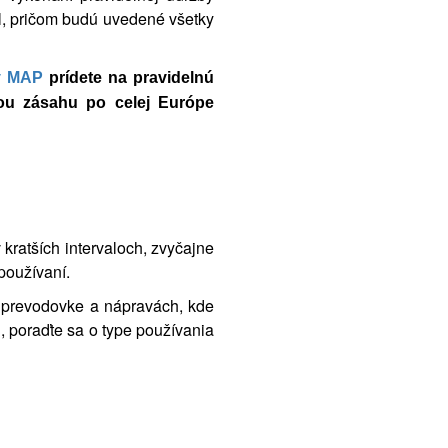
l, pričom budú uvedené všetky
by MAP
prídete na pravidelnú
ou zásahu po celej Európe
kratších intervaloch, zvyčajne
používaní.
v prevodovke a nápravách, kde
 poraďte sa o type používania