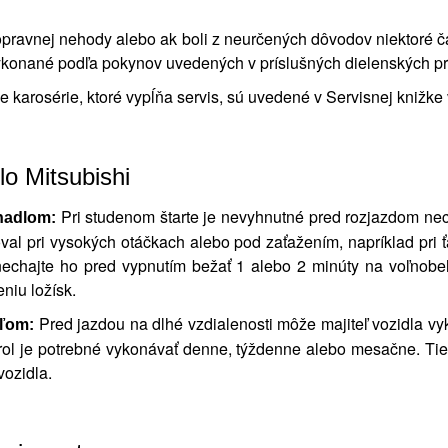
opravnej nehody alebo ak boli z neurčených dôvodov niektoré č
ykonané podľa pokynov uvedených v príslušných dielenských pr
 karosérie, ktoré vypĺňa servis, sú uvedené v Servisnej knižke 
lo Mitsubishi
Pri studenom štarte je nevyhnutné pred rozjazdom ne
hadlom:
al pri vysokých otáčkach alebo pod zaťažením, napríklad pri 
i, nechajte ho pred vypnutím bežať 1 alebo 2 minúty na voľnob
iu ložísk.
Pred jazdou na dlhé vzdialenosti môže majiteľ vozidla vy
eľom:
trol je potrebné vykonávať denne, týždenne alebo mesačne. Tie
ozidla.