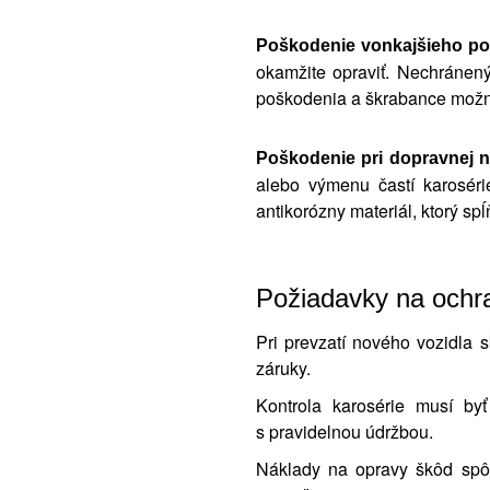
Poškodenie vonkajšieho po
okamžite opraviť. Nechránen
poškodenia a škrabance možno 
Poškodenie pri dopravnej 
alebo výmenu častí karoséri
antikorózny materiál, ktorý spĺ
Požiadavky na ochra
Pri prevzatí nového vozidla s
záruky.
Kontrola karosérie musí by
s pravidelnou údržbou.
Náklady na opravy škôd sp