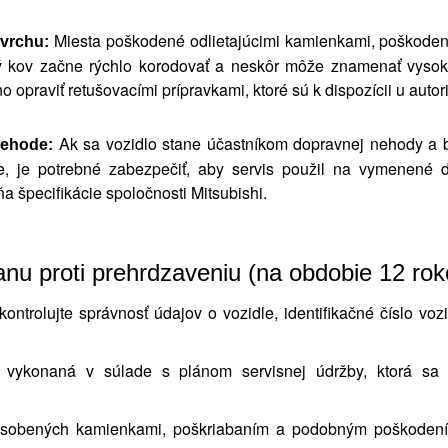
Miesta poškodené odlietajúcimi kamienkami, poškodený
vrchu:
ý kov začne rýchlo korodovať a neskôr môže znamenať vyso
opraviť retušovacími prípravkami, ktoré sú k dispozícii u auto
Ak sa vozidlo stane účastníkom dopravnej nehody a 
nehode:
e, je potrebné zabezpečiť, aby servis použil na vymenené d
ňa špecifikácie spoločnosti Mitsubishi.
nu proti prehrdzaveniu (na obdobie 12 rok
kontrolujte správnosť údajov o vozidle, identifikačné číslo vo
ť vykonaná v súlade s plánom servisnej údržby, ktorá sa
ôsobených kamienkami, poškriabaním a podobným poškodení