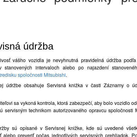
visná údržba
ivosť vášho vozidla je nevyhnutná pravidelná údržba pod
 stanovených intervaloch alebo po najazdení stanoveného
redisku spoločnosti Mitsubishi
.
j údržbe obsahuje Servisná knižka v časti Záznamy o údr
eľovi sa vykoná kontrola, ktorá zabezpečí, aby bolo vozidlo 
nú servisným technikom autorizovaného opravcu spoločnosti M
ržby sú opísané v Servisnej knižke, kde sú uvedené všetk
iť alebo preveriť počas jednotlivých servisných prehliadok. 