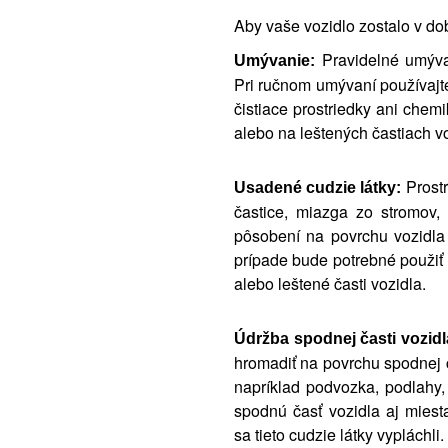
Aby vaše vozidlo zostalo v dob
Pravidelné umývan
Umývanie:
Pri ručnom umývaní používajt
čistiace prostriedky ani chemi
alebo na leštených častiach vo
Prostr
Usadené cudzie látky:
častice, miazga zo stromov, 
pôsobení na povrchu vozidla 
prípade bude potrebné použiť ď
alebo leštené časti vozidla.
Údržba spodnej časti vozidl
hromadiť na povrchu spodnej ča
napríklad podvozka, podlahy,
spodnú časť vozidla aj miest
sa tieto cudzie látky vypláchli.