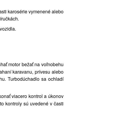
asti karosérie vymenené alebo
íručkách.
vozidla.
chať motor bežať na voľnobehu
ťahaní karavanu, prívesu alebo
ehu. Turbodúchadlo sa ochladí
konať viacero kontrol a úkonov
to kontroly sú uvedené v časti