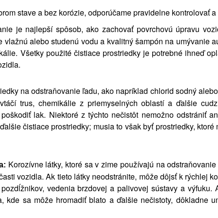
rom stave a bez korózie, odporúčame pravidelne kontrolovať a č
ie je najlepší spôsob, ako zachovať povrchovú úpravu vozidl
e vlažnú alebo studenú vodu a kvalitný šampón na umývanie au
kálie. Všetky použité čistiace prostriedky je potrebné ihneď o
zidla.
iedky na odstraňovanie ľadu, ako napríklad chlorid sodný alebo 
vtáčí trus, chemikálie z priemyselných oblastí a ďalšie cu
poškodiť lak. Niektoré z týchto nečistôt nemožno odstrániť 
alšie čistiace prostriedky; musia to však byť prostriedky, kto
Korozívne látky, ktoré sa v zime používajú na odstraňovanie
a:
sti vozidla. Ak tieto látky neodstránite, môže dôjsť k rýchlej ko
 pozdĺžnikov, vedenia brzdovej a palivovej sústavy a výfuku. 
a, kde sa môže hromadiť blato a ďalšie nečistoty, dôkladne 