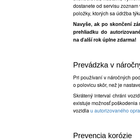
dostanete od servisu zoznam 
položky, ktorých sa údržba týk
Navyše, ak po skončení zá
prehliadku do autorizova
na ďalší rok úplne zdarma!
Prevádzka v nároč
Pri používaní v náročných pod
o polovicu skôr, než je nastav
Skrátený interval chráni voz
existuje možnosť poškodenia 
vozidla
u autorizovaného opra
Prevencia korózie