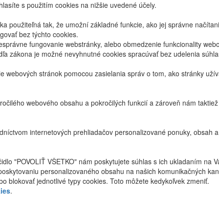
lasíte s použitím cookies na nižšie uvedené účely.
 použiteľná tak, že umožní základné funkcie, ako jej správne načíta
ovať bez týchto cookies.
právne fungovanie webstránky, alebo obmedzenie funkcionality webov
dľa zákona je možné nevyhnutné cookies spracúvať bez udelenia súhl
ie webových stránok pomocou zasielania správ o tom, ako stránky uží
ročilého webového obsahu a pokročilých funkcií a zároveň nám taktie
níctvom internetových prehliadačov personalizované ponuky, obsah a
ačidlo "POVOLIŤ VŠETKO" nám poskytujete súhlas s ich ukladaním na V
poskytovaniu personalizovaného obsahu na našich komunikačných kan
bo blokovať jednotlivé typy cookies. Toto môžete kedykoľvek zmeniť.
ies
.