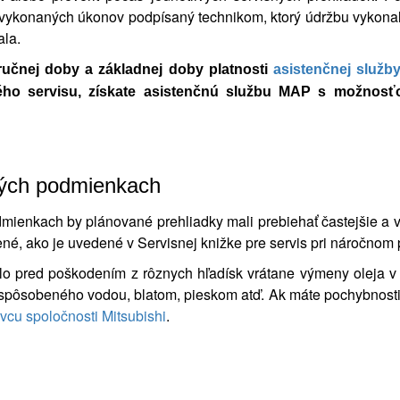
vykonaných úkonov podpísaný technikom, ktorý údržbu vykona
ala.
ručnej doby a základnej doby platnosti
asistenčnej služ
ného servisu, získate asistenčnú službu MAP s možnosť
ných podmienkach
mienkach by plánované prehliadky mali prebiehať častejšie a v 
ené, ako je uvedené v Servisnej knižke pre servis pri náročnom 
idlo pred poškodením z rôznych hľadísk vrátane výmeny oleja 
spôsobeného vodou, blatom, pieskom atď. Ak máte pochybnosti,
vcu spoločnosti Mitsubishi
.