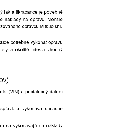
 lak a škrabance je potrebné
ké náklady na opravu. Menšie
rizovaného opravcu Mitsubishi.
bude potrebné vykonať opravu
iely a okolité miesta vhodný
ov)
zidla (VIN) a počiatočný dátum
 spravidla vykonáva súčasne
m sa vykonávajú na náklady