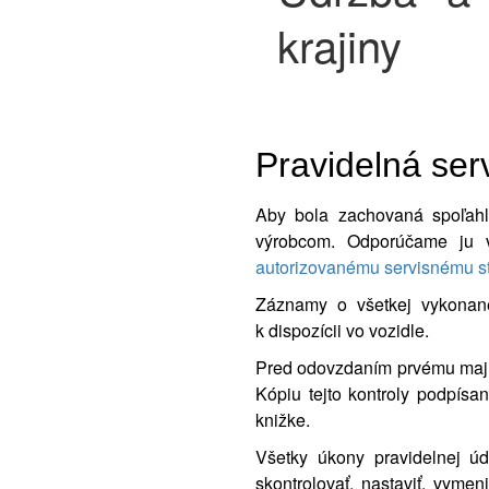
krajiny
Pravidelná ser
Aby bola zachovaná spoľahl
výrobcom. Odporúčame ju v
autorizovanému servisnému st
Záznamy o všetkej vykonane
k dispozícii vo vozidle.
Pred odovzdaním prvému majit
Kópiu tejto kontroly podpísa
knižke.
Všetky úkony pravidelnej úd
skontrolovať, nastaviť, vymen