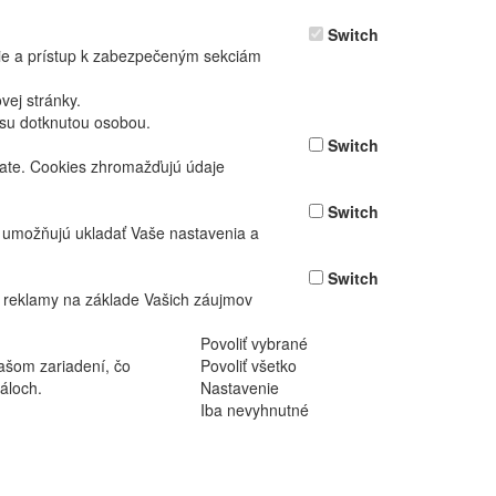
Switch
nie a prístup k zabezpečeným sekciám
ej stránky.
asu dotknutou osobou.
Switch
vate. Cookies zhromažďujú údaje
Switch
ž umožňujú ukladať Vaše nastavenia a
Switch
 reklamy na základe Vašich záujmov
Povoliť vybrané
ašom zariadení, čo
Povoliť všetko
áloch.
Nastavenie
Iba nevyhnutné