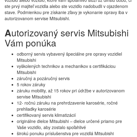
vozidlo alebo vozidlo, ktoré vám spoľahlivo slúži už dlhšiu dobu, či
ste prvý majiteľ vozidla alebo ste vozidlo nadobudli v ojazdenom
stave. Podmienkou pre získanie zľavy je vykonanie opravy iba v
autorizovanom servise Mitsubishi.
A
utorizovaný servis Mitsubishi
Vám ponúka
odborný servis vybavený špeciálne pre opravy vozidiel
Mitsubishi
vyškolených technikov a mechanikov s certifikáciou
Mitsubishi
záručný a pozáručný servis
5 rokov záruky
záruku mobility, až 15 rokov pri údržbe v autorizovanom
servise Mitsubishi
12- ročnú záruku na prehrdzavenie karosérie, ročné
prehliadky karosérie
certifikovaný servis klimatizácií
originálne dielce Mitsubishi – dielce určené priamo pre
Vaše vozidlo, aby zostalo spoľahlivé
širokú ponuku príslušenstva pre vozidlá Mitsubishi