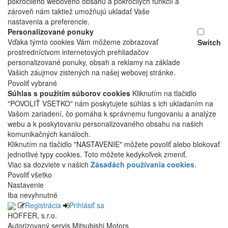
pokročilého webového obsahu a pokročilých funkcií a
zároveň nám taktiež umožňujú ukladať Vaše
nastavenia a preferencie.
Personalizované ponuky
Vďaka týmto cookies Vám môžeme zobrazovať
Switch
prostredníctvom internetových prehliadačov
personalizované ponuky, obsah a reklamy na základe
Vašich záujmov zistených na našej webovej stránke.
Povoliť vybrané
Súhlas s použitím súborov cookies
Kliknutím na tlačidlo
"POVOLIŤ VŠETKO" nám poskytujete súhlas s ich ukladaním na
Vašom zariadení, čo pomáha k správnemu fungovaniu a analýze
webu a k poskytovaniu personalizovaného obsahu na našich
komunikačných kanáloch.
Kliknutím na tlačidlo "NASTAVENIE" môžete povoliť alebo blokovať
jednotlivé typy cookies. Toto môžete kedykoľvek zmeniť.
Viac sa dozviete v našich
Zásadách používania cookies
.
Povoliť všetko
Nastavenie
Iba nevyhnutné
Registrácia
Prihlásiť sa
HOFFER, s.r.o.
Autorizovaný servis Mitsubishi Motors