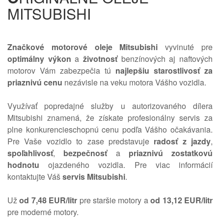
MITSUBISHI
Značkové motorové oleje Mitsubishi
vyvinuté pre
optimálny výkon
a
životnosť
benzínových aj naftových
motorov Vám zabezpečia tú
najlepšiu starostlivosť za
priaznivú cenu
nezávisle na veku motora Vášho vozidla.
Využívať popredajné služby u autorizovaného dílera
Mitsubishi znamená, že získate profesionálny servis za
plne konkurencieschopnú cenu podľa Vášho očakávania.
Pre Vaše vozidlo to zase predstavuje
radosť z jazdy
,
spoľahlivosť
,
bezpečnosť
a
priaznivú zostatkovú
hodnotu
ojazdeného vozidla. Pre viac informácií
kontaktujte Váš
servis Mitsubishi
.
Už
od 7,48 EUR/litr
pre staršie motory a
od 13,12 EUR/litr
pre moderné motory.